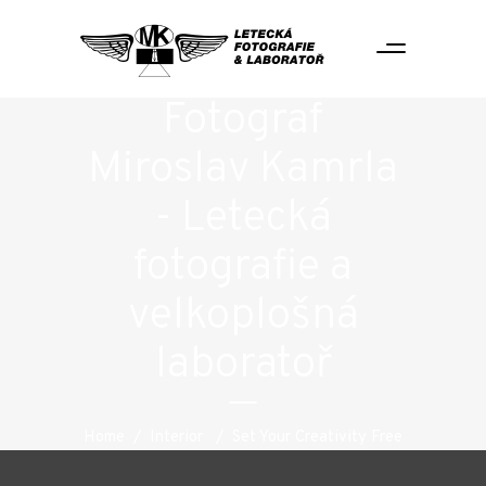
Fotograf
Miroslav Kamrla
- Letecká
fotografie a
velkoplošná
laboratoř
Home
/
Interior
/
Set Your Creativity Free