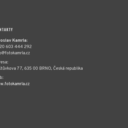
NTAKTY
roslav Kamrla:
20 603 444 292
fo@fotokamrla.cz
resa:
štůvkova 77, 635 00 BRNO, Česká republika
b:
w.fotokamrla.cz