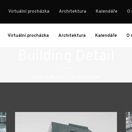
Virtuální procházka
Architektura
Kalendáře
O
Virtuální procházka
Architektura
Kalendáře
O 
Building Detail
Home
/
Modern
/
Building Detail