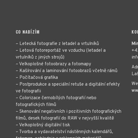
CO NABÍZÍM
KO
– Letecká fotografie z letadel a vrtulníků
Mi
– Letová fotoreportáž ve vzduchu (letadel a
+4
vrtulníků z jiných strojů)
in
– Velkoplošné fotoobrazy a fotomapy
Ad
– Kašírování a laminování fotoobrazů včetně rámů
La
– Počítačová grafika
We
– Postprodukce a speciální retuše a digitální efekty
ww
ve fotografii
– Colorizace černobílých fotografií nebo
fotografických filmů
– Skenování negativních i pozitivních fotografických
filmů, desek fotografií do RAW v nejvyšší kvalitě
– Velkoplošný digitální tisk
– Tvorba a vydavatelství nástěnných kalendářů,