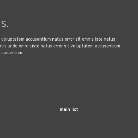
s.
it voluptatem accusantium natus error sit omnis iste natus
atis unde omni siste natus error sit voluptatem accusantium
accusantium.
main list