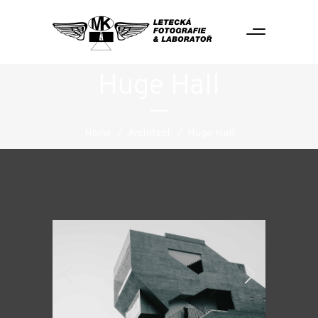
Huge Hall
Home
/
Architect
/
Huge Hall