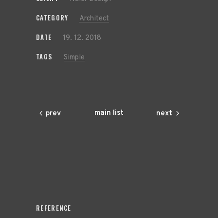
CATEGORY
Architect
DATE
19. 12. 2018
TAGS
Simple
main list
prev
next
REFERENCE