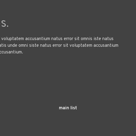
s.
it voluptatem accusantium natus error sit omnis iste natus
atis unde omni siste natus error sit voluptatem accusantium
accusantium.
main list