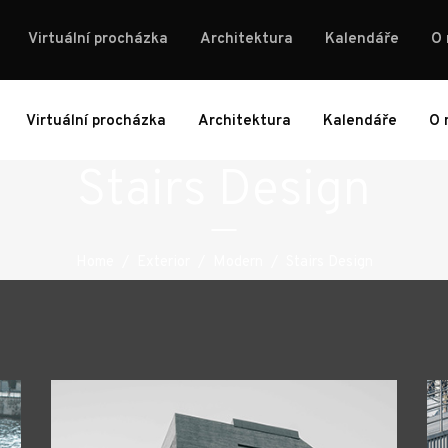
Virtuální procházka
Architektura
Kalendáře
O
Virtuální procházka
Architektura
Kalendáře
O 
Stairs Design
Home
/
Exterior
/
Modern
/
Stairs Design