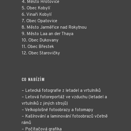
4. Město Hrotovice
5. Obec Kobylí
6. Vinaři Kobylí
7. Obec Opatovice
8. Město Jarměřice nad Rokytnou
9. Město Laa an der Thaya
10. Obec Dukovany
11. Obec Břestek
12. Obec Starovičky
CO NABÍZÍM
– Letecká fotografie z letadel a vrtulníků
– Letová fotoreportáž ve vzduchu (letadel a
vrtulníků z jiných strojů)
– Velkoplošné fotoobrazy a fotomapy
– Kašírování a laminování fotoobrazů včetně
rámů
– Počítačová grafika