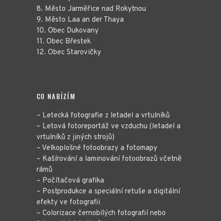
8. Město Jarměřice nad Rokytnou
9. Město Laa an der Thaya
10. Obec Dukovany
11. Obec Břestek
12. Obec Starovičky
CO NABÍZÍM
– Letecká fotografie z letadel a vrtulníků
– Letová fotoreportáž ve vzduchu (letadel a
vrtulníků z jiných strojů)
– Velkoplošné fotoobrazy a fotomapy
– Kašírování a laminování fotoobrazů včetně
rámů
– Počítačová grafika
– Postprodukce a speciální retuše a digitální
efekty ve fotografii
– Colorizace černobílých fotografií nebo