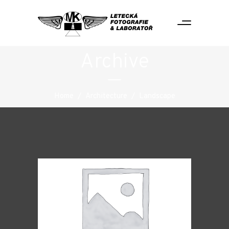
Archive
Home
/
Architecture
/
Landscape